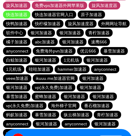
旋风加速器
免费vps加速器外网苹果版
旋风加速度器
快连加速器
快连加速器官网入口
原子加速器
快鸭加速器
快柠檬加速器
旋风加速度器
外网网址导航
软件中心
银河加速器
银河加速器
青柠加速器
橘子加速器
abc加速器
银河加速器
速鹰666
anyconnect
免费海外pvn加速器
优云666
暴雪加速器
白鲸加速器
银河加速器
1元机场
银河加速器
1元机场
哇哇加速器
hammer加速器
anyconnect
veee加速器
ikuuu.me加速器官网
银河加速器
银河加速器
vp(永久免费)加速器
银河加速器
暴雪加速器
蜜蜂加速器
银河加速器
银河加速器
vp(永久免费)加速器
海外梯子官网
番石榴加速器
蚂蚁加速器
暴雪加速器
纵云梯加速器
青柠加速器
anyconnect
银河加速器
anyconnect
银河加速器
vp(永久免费)加速器