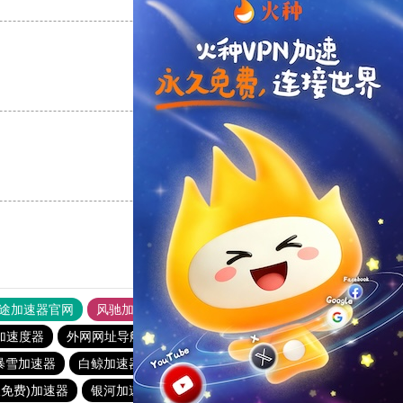
支持
[0]
反对
[0]
支持
[0]
反对
[0]
支持
[0]
反对
[0]
途加速器官网
风驰加速器
旋风加速器
加速度器
外网网址导航
软件中心
银河加速器
暴雪加速器
白鲸加速器
银河加速器
1元机场
银河加速器
久免费)加速器
银河加速器
暴雪加速器
蜜蜂加速器