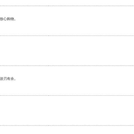
够放心购物。
中游刃有余。