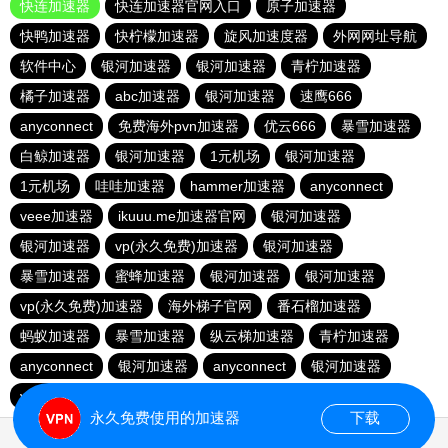
快连加速器
快连加速器官网入口
原子加速器
快鸭加速器
快柠檬加速器
旋风加速度器
外网网址导航
软件中心
银河加速器
银河加速器
青柠加速器
橘子加速器
abc加速器
银河加速器
速鹰666
anyconnect
免费海外pvn加速器
优云666
暴雪加速器
白鲸加速器
银河加速器
1元机场
银河加速器
1元机场
哇哇加速器
hammer加速器
anyconnect
veee加速器
ikuuu.me加速器官网
银河加速器
银河加速器
vp(永久免费)加速器
银河加速器
暴雪加速器
蜜蜂加速器
银河加速器
银河加速器
vp(永久免费)加速器
海外梯子官网
番石榴加速器
蚂蚁加速器
暴雪加速器
纵云梯加速器
青柠加速器
anyconnect
银河加速器
anyconnect
银河加速器
vp(永久免费)加速器
永久免费使用的加速器
下载