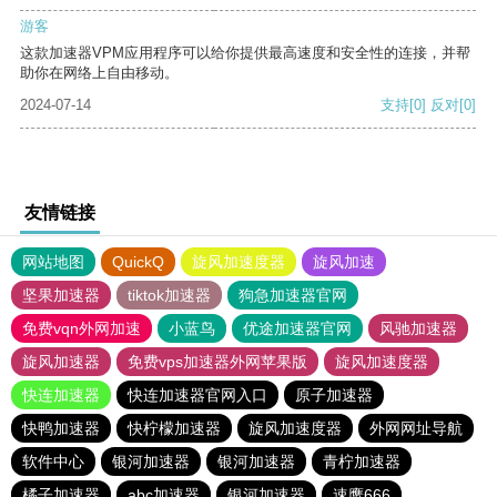
游客
这款加速器VPM应用程序可以给你提供最高速度和安全性的连接，并帮
助你在网络上自由移动。
2024-07-14
支持
[0]
反对
[0]
友情链接
网站地图
QuickQ
旋风加速度器
旋风加速
坚果加速器
tiktok加速器
狗急加速器官网
免费vqn外网加速
小蓝鸟
优途加速器官网
风驰加速器
旋风加速器
免费vps加速器外网苹果版
旋风加速度器
快连加速器
快连加速器官网入口
原子加速器
快鸭加速器
快柠檬加速器
旋风加速度器
外网网址导航
软件中心
银河加速器
银河加速器
青柠加速器
橘子加速器
abc加速器
银河加速器
速鹰666