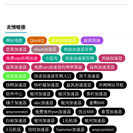
友情链接
网站地图
QuickQ
旋风加速度器
旋风加速
坚果加速器
tiktok加速器
狗急加速器官网
免费vqn外网加速
小蓝鸟
优途加速器官网
风驰加速器
旋风加速器
免费vps加速器外网苹果版
旋风加速度器
快连加速器
快连加速器官网入口
原子加速器
快鸭加速器
快柠檬加速器
旋风加速度器
外网网址导航
软件中心
银河加速器
银河加速器
青柠加速器
橘子加速器
abc加速器
银河加速器
速鹰666
anyconnect
免费海外pvn加速器
优云666
暴雪加速器
白鲸加速器
银河加速器
1元机场
银河加速器
1元机场
哇哇加速器
hammer加速器
anyconnect