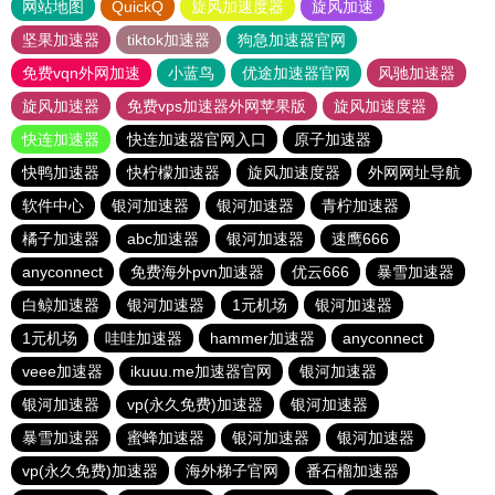
网站地图
QuickQ
旋风加速度器
旋风加速
坚果加速器
tiktok加速器
狗急加速器官网
免费vqn外网加速
小蓝鸟
优途加速器官网
风驰加速器
旋风加速器
免费vps加速器外网苹果版
旋风加速度器
快连加速器
快连加速器官网入口
原子加速器
快鸭加速器
快柠檬加速器
旋风加速度器
外网网址导航
软件中心
银河加速器
银河加速器
青柠加速器
橘子加速器
abc加速器
银河加速器
速鹰666
anyconnect
免费海外pvn加速器
优云666
暴雪加速器
白鲸加速器
银河加速器
1元机场
银河加速器
1元机场
哇哇加速器
hammer加速器
anyconnect
veee加速器
ikuuu.me加速器官网
银河加速器
银河加速器
vp(永久免费)加速器
银河加速器
暴雪加速器
蜜蜂加速器
银河加速器
银河加速器
vp(永久免费)加速器
海外梯子官网
番石榴加速器