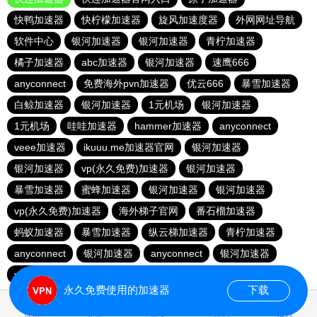
快鸭加速器
快柠檬加速器
旋风加速度器
外网网址导航
软件中心
银河加速器
银河加速器
青柠加速器
橘子加速器
abc加速器
银河加速器
速鹰666
anyconnect
免费海外pvn加速器
优云666
暴雪加速器
白鲸加速器
银河加速器
1元机场
银河加速器
1元机场
哇哇加速器
hammer加速器
anyconnect
veee加速器
ikuuu.me加速器官网
银河加速器
银河加速器
vp(永久免费)加速器
银河加速器
暴雪加速器
蜜蜂加速器
银河加速器
银河加速器
vp(永久免费)加速器
海外梯子官网
番石榴加速器
蚂蚁加速器
暴雪加速器
纵云梯加速器
青柠加速器
anyconnect
银河加速器
anyconnect
银河加速器
vp(永久免费)加速器
永久免费使用的加速器
下载
1.975582s
首页
安卓
苹果
排行
推荐