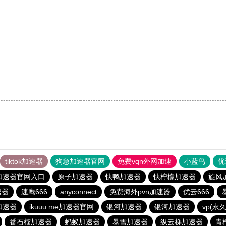
tiktok加速器
狗急加速器官网
免费vqn外网加速
小蓝鸟
优
加速器官网入口
原子加速器
快鸭加速器
快柠檬加速器
旋风
速器
速鹰666
anyconnect
免费海外pvn加速器
优云666
e加速器
ikuuu.me加速器官网
银河加速器
银河加速器
vp(永
番石榴加速器
蚂蚁加速器
暴雪加速器
纵云梯加速器
青