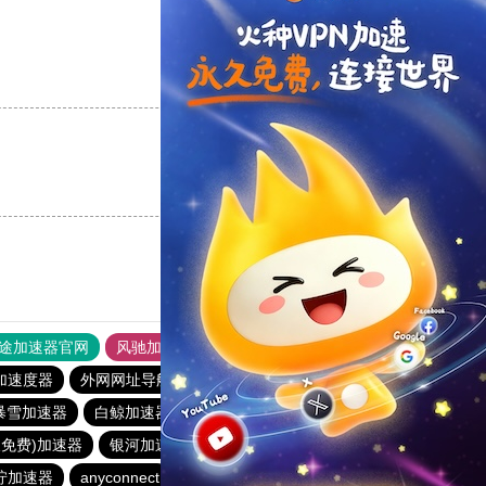
支持
[0]
反对
[0]
支持
[0]
反对
[0]
途加速器官网
风驰加速器
旋风加速器
加速度器
外网网址导航
软件中心
银河加速器
暴雪加速器
白鲸加速器
银河加速器
1元机场
银河加速器
久免费)加速器
银河加速器
暴雪加速器
蜜蜂加速器
柠加速器
anyconnect
银河加速器
anyconnect