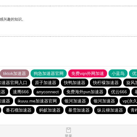
己感兴趣的知识。
tiktok加速器
狗急加速器官网
免费vqn外网加速
小蓝鸟
优
加速器官网入口
原子加速器
快鸭加速器
快柠檬加速器
旋风
速器
速鹰666
anyconnect
免费海外pvn加速器
优云666
e加速器
ikuuu.me加速器官网
银河加速器
银河加速器
vp(永
番石榴加速器
蚂蚁加速器
暴雪加速器
纵云梯加速器
青
苹果