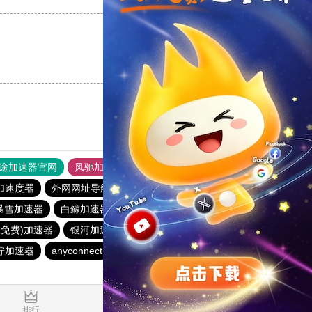
支持
[0]
反对
[0]
途加速器官网
风驰加速器
旋风加速器
加速度器
外网网址导航
软件中心
银河加速器
暴雪加速器
白鲸加速器
银河加速器
1元机场
银河加速器
久免费)加速器
银河加速器
暴雪加速器
蜜蜂加速器
柠加速器
anyconnect
银河加速器
anyconnect
0.243493s
排行
推荐