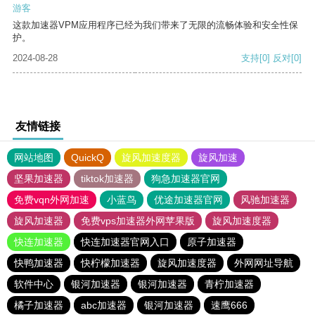
游客
这款加速器VPM应用程序已经为我们带来了无限的流畅体验和安全性保
护。
2024-08-28
支持
[0]
反对
[0]
友情链接
网站地图
QuickQ
旋风加速度器
旋风加速
坚果加速器
tiktok加速器
狗急加速器官网
免费vqn外网加速
小蓝鸟
优途加速器官网
风驰加速器
旋风加速器
免费vps加速器外网苹果版
旋风加速度器
快连加速器
快连加速器官网入口
原子加速器
快鸭加速器
快柠檬加速器
旋风加速度器
外网网址导航
软件中心
银河加速器
银河加速器
青柠加速器
橘子加速器
abc加速器
银河加速器
速鹰666