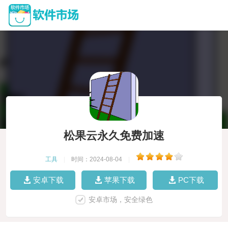
松果云永久免费加速
工具
|
时间：2024-08-04
|
安卓下载
苹果下载
PC下载
安卓市场，安全绿色