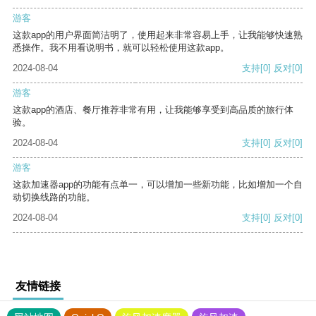
游客
这款app的用户界面简洁明了，使用起来非常容易上手，让我能够快速熟
悉操作。我不用看说明书，就可以轻松使用这款app。
2024-08-04
支持
[0]
反对
[0]
游客
这款app的酒店、餐厅推荐非常有用，让我能够享受到高品质的旅行体
验。
2024-08-04
支持
[0]
反对
[0]
游客
这款加速器app的功能有点单一，可以增加一些新功能，比如增加一个自
动切换线路的功能。
2024-08-04
支持
[0]
反对
[0]
友情链接