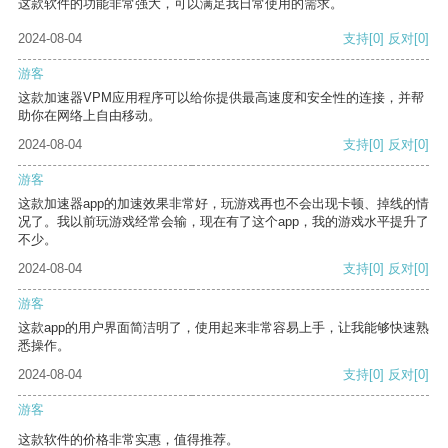
这款软件的功能非常强大，可以满足我日常使用的需求。
2024-08-04
支持
[0]
反对
[0]
游客
这款加速器VPM应用程序可以给你提供最高速度和安全性的连接，并帮
助你在网络上自由移动。
2024-08-04
支持
[0]
反对
[0]
游客
这款加速器app的加速效果非常好，玩游戏再也不会出现卡顿、掉线的情
况了。我以前玩游戏经常会输，现在有了这个app，我的游戏水平提升了
不少。
2024-08-04
支持
[0]
反对
[0]
游客
这款app的用户界面简洁明了，使用起来非常容易上手，让我能够快速熟
悉操作。
2024-08-04
支持
[0]
反对
[0]
游客
这款软件的价格非常实惠，值得推荐。