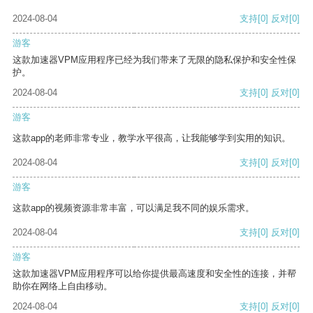
2024-08-04
支持
[0]
反对
[0]
游客
这款加速器VPM应用程序已经为我们带来了无限的隐私保护和安全性保
护。
2024-08-04
支持
[0]
反对
[0]
游客
这款app的老师非常专业，教学水平很高，让我能够学到实用的知识。
2024-08-04
支持
[0]
反对
[0]
游客
这款app的视频资源非常丰富，可以满足我不同的娱乐需求。
2024-08-04
支持
[0]
反对
[0]
游客
这款加速器VPM应用程序可以给你提供最高速度和安全性的连接，并帮
助你在网络上自由移动。
2024-08-04
支持
[0]
反对
[0]