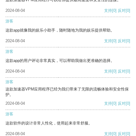
2024-08-04
支持
[0]
反对
[0]
游客
这款app就像我的娱乐小助手，随时随地为我的娱乐提供帮助。
2024-08-04
支持
[0]
反对
[0]
游客
这款app的用户评论非常真实，可以帮助我做出更准确的选择。
2024-08-04
支持
[0]
反对
[0]
游客
这款加速器VPM应用程序已经为我们带来了无限的流畅体验和安全性保
护。
2024-08-04
支持
[0]
反对
[0]
游客
这款软件的设计非常人性化，使用起来非常舒服。
2024-08-04
支持
[0]
反对
[0]