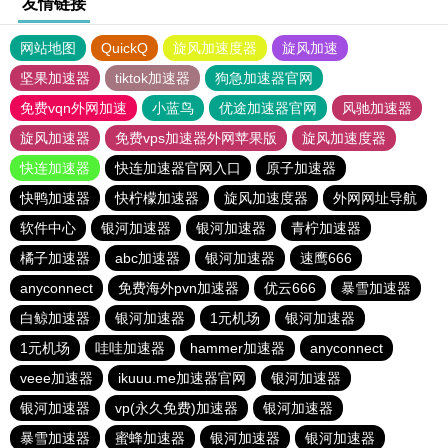
友情链接
网站地图
QuickQ
旋风加速度器
旋风加速
坚果加速器
tiktok加速器
狗急加速器官网
免费vqn外网加速
小蓝鸟
优途加速器官网
风驰加速器
旋风加速器
免费vps加速器外网苹果版
旋风加速度器
快连加速器
快连加速器官网入口
原子加速器
快鸭加速器
快柠檬加速器
旋风加速度器
外网网址导航
软件中心
银河加速器
银河加速器
青柠加速器
橘子加速器
abc加速器
银河加速器
速鹰666
anyconnect
免费海外pvn加速器
优云666
暴雪加速器
白鲸加速器
银河加速器
1元机场
银河加速器
1元机场
哇哇加速器
hammer加速器
anyconnect
veee加速器
ikuuu.me加速器官网
银河加速器
银河加速器
vp(永久免费)加速器
银河加速器
暴雪加速器
蜜蜂加速器
银河加速器
银河加速器