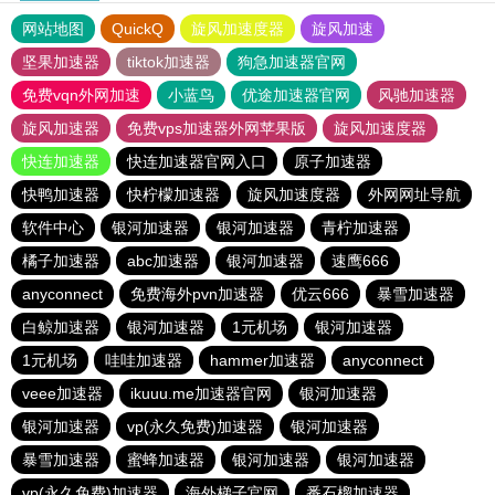
网站地图
QuickQ
旋风加速度器
旋风加速
坚果加速器
tiktok加速器
狗急加速器官网
免费vqn外网加速
小蓝鸟
优途加速器官网
风驰加速器
旋风加速器
免费vps加速器外网苹果版
旋风加速度器
快连加速器
快连加速器官网入口
原子加速器
快鸭加速器
快柠檬加速器
旋风加速度器
外网网址导航
软件中心
银河加速器
银河加速器
青柠加速器
橘子加速器
abc加速器
银河加速器
速鹰666
anyconnect
免费海外pvn加速器
优云666
暴雪加速器
白鲸加速器
银河加速器
1元机场
银河加速器
1元机场
哇哇加速器
hammer加速器
anyconnect
veee加速器
ikuuu.me加速器官网
银河加速器
银河加速器
vp(永久免费)加速器
银河加速器
暴雪加速器
蜜蜂加速器
银河加速器
银河加速器
vp(永久免费)加速器
海外梯子官网
番石榴加速器