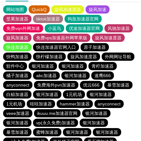
网站地图
QuickQ
旋风加速度器
旋风加速
坚果加速器
tiktok加速器
狗急加速器官网
免费vqn外网加速
小蓝鸟
优途加速器官网
风驰加速器
旋风加速器
免费vps加速器外网苹果版
旋风加速度器
快连加速器
快连加速器官网入口
原子加速器
快鸭加速器
快柠檬加速器
旋风加速度器
外网网址导航
软件中心
银河加速器
银河加速器
青柠加速器
橘子加速器
abc加速器
银河加速器
速鹰666
anyconnect
免费海外pvn加速器
优云666
暴雪加速器
白鲸加速器
银河加速器
1元机场
银河加速器
1元机场
哇哇加速器
hammer加速器
anyconnect
veee加速器
ikuuu.me加速器官网
银河加速器
银河加速器
vp(永久免费)加速器
银河加速器
暴雪加速器
蜜蜂加速器
银河加速器
银河加速器