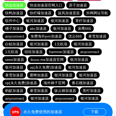
快连加速器
快连加速器官网入口
原子加速器
快鸭加速器
快柠檬加速器
旋风加速度器
外网网址导航
软件中心
银河加速器
银河加速器
青柠加速器
橘子加速器
abc加速器
银河加速器
速鹰666
anyconnect
免费海外pvn加速器
优云666
暴雪加速器
白鲸加速器
银河加速器
1元机场
银河加速器
1元机场
哇哇加速器
hammer加速器
anyconnect
veee加速器
ikuuu.me加速器官网
银河加速器
银河加速器
vp(永久免费)加速器
银河加速器
暴雪加速器
蜜蜂加速器
银河加速器
银河加速器
vp(永久免费)加速器
海外梯子官网
番石榴加速器
蚂蚁加速器
暴雪加速器
纵云梯加速器
青柠加速器
anyconnect
银河加速器
anyconnect
银河加速器
vp(永久免费)加速器
永久免费使用的加速器
下载