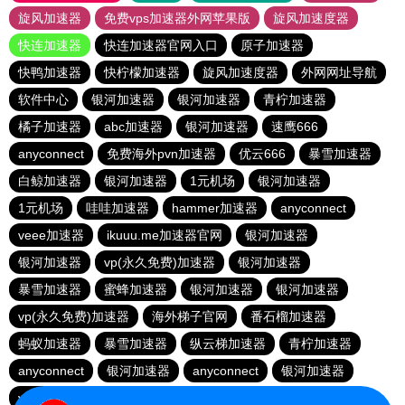
旋风加速器
免费vps加速器外网苹果版
旋风加速度器
快连加速器
快连加速器官网入口
原子加速器
快鸭加速器
快柠檬加速器
旋风加速度器
外网网址导航
软件中心
银河加速器
银河加速器
青柠加速器
橘子加速器
abc加速器
银河加速器
速鹰666
anyconnect
免费海外pvn加速器
优云666
暴雪加速器
白鲸加速器
银河加速器
1元机场
银河加速器
1元机场
哇哇加速器
hammer加速器
anyconnect
veee加速器
ikuuu.me加速器官网
银河加速器
银河加速器
vp(永久免费)加速器
银河加速器
暴雪加速器
蜜蜂加速器
银河加速器
银河加速器
vp(永久免费)加速器
海外梯子官网
番石榴加速器
蚂蚁加速器
暴雪加速器
纵云梯加速器
青柠加速器
anyconnect
银河加速器
anyconnect
银河加速器
vp(永久免费)加速器